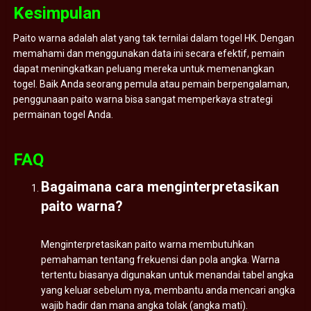
Kesimpulan
Paito warna adalah alat yang tak ternilai dalam togel HK. Dengan
memahami dan menggunakan data ini secara efektif, pemain
dapat meningkatkan peluang mereka untuk memenangkan
togel. Baik Anda seorang pemula atau pemain berpengalaman,
penggunaan paito warna bisa sangat memperkaya strategi
permainan togel Anda.
FAQ
Bagaimana cara menginterpretasikan
paito warna?
Menginterpretasikan paito warna membutuhkan
pemahaman tentang frekuensi dan pola angka. Warna
tertentu biasanya digunakan untuk menandai tabel angka
yang keluar sebelum nya, membantu anda mencari angka
wajib hadir dan mana angka tolak (angka mati).