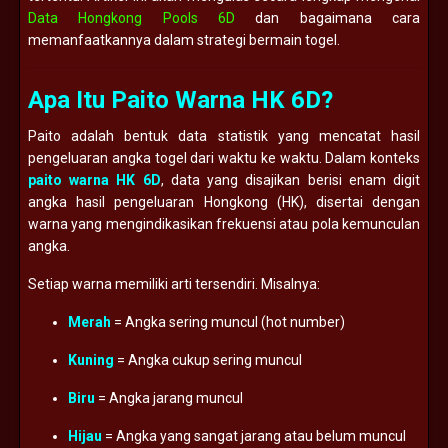
Data Hongkong Pools 6D
dan bagaimana cara
memanfaatkannya dalam strategi bermain togel.
Apa Itu Paito Warna HK 6D?
Paito adalah bentuk data statistik yang mencatat hasil
pengeluaran angka togel dari waktu ke waktu. Dalam konteks
paito warna HK 6D
, data yang disajikan berisi enam digit
angka hasil pengeluaran Hongkong (HK), disertai dengan
warna yang mengindikasikan frekuensi atau pola kemunculan
angka.
Setiap warna memiliki arti tersendiri. Misalnya:
Merah
= Angka sering muncul (hot number)
Kuning
= Angka cukup sering muncul
Biru
= Angka jarang muncul
Hijau
= Angka yang sangat jarang atau belum muncul