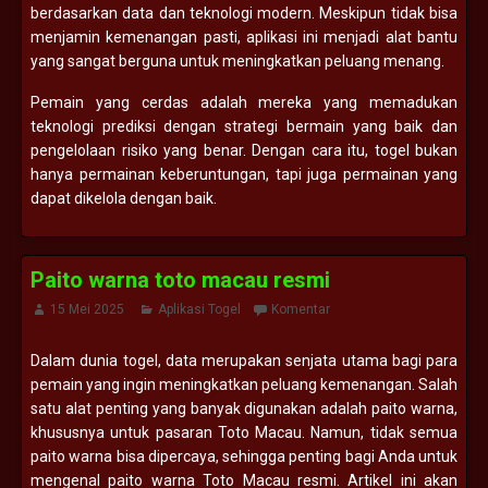
berdasarkan data dan teknologi modern. Meskipun tidak bisa
menjamin kemenangan pasti, aplikasi ini menjadi alat bantu
yang sangat berguna untuk meningkatkan peluang menang.
Pemain yang cerdas adalah mereka yang memadukan
teknologi prediksi dengan strategi bermain yang baik dan
pengelolaan risiko yang benar. Dengan cara itu, togel bukan
hanya permainan keberuntungan, tapi juga permainan yang
dapat dikelola dengan baik.
Paito warna toto macau resmi
15 Mei 2025
Aplikasi Togel
Komentar
Dalam dunia togel, data merupakan senjata utama bagi para
pemain yang ingin meningkatkan peluang kemenangan. Salah
satu alat penting yang banyak digunakan adalah paito warna,
khususnya untuk pasaran Toto Macau. Namun, tidak semua
paito warna bisa dipercaya, sehingga penting bagi Anda untuk
mengenal paito warna Toto Macau resmi. Artikel ini akan