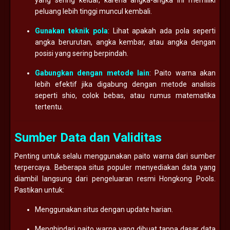
yang sering keluar, karena angka-angka ini memiliki
peluang lebih tinggi muncul kembali.
Gunakan teknik pola
: Lihat apakah ada pola seperti
angka berurutan, angka kembar, atau angka dengan
posisi yang sering berpindah.
Gabungkan dengan metode lain
: Paito warna akan
lebih efektif jika digabung dengan metode analisis
seperti shio, colok bebas, atau rumus matematika
tertentu.
Sumber Data dan Validitas
Penting untuk selalu menggunakan paito warna dari sumber
terpercaya. Beberapa situs populer menyediakan data yang
diambil langsung dari pengeluaran resmi Hongkong Pools.
Pastikan untuk:
Menggunakan situs dengan update harian.
Menghindari paito warna yang dibuat tanpa dasar data