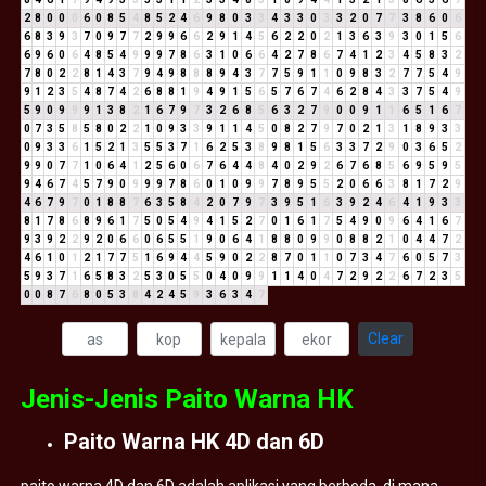
2
8
0
0
0
6
0
8
5
4
8
5
2
4
6
9
8
0
3
3
4
3
3
0
3
3
2
0
7
7
3
8
6
0
6
6
8
3
9
3
7
0
9
7
7
2
9
9
6
6
2
9
1
4
5
6
2
2
0
2
1
3
6
3
9
3
0
1
5
6
6
9
6
0
6
4
8
5
4
9
9
9
7
8
6
3
1
0
6
6
4
2
7
8
6
7
4
1
2
3
4
5
8
3
2
7
8
0
2
2
8
1
4
3
7
9
4
9
8
8
8
9
4
3
7
7
5
9
1
1
0
9
8
3
2
7
7
5
4
9
9
1
2
3
5
4
8
7
4
2
6
8
8
1
9
4
9
1
5
6
5
7
6
7
4
6
2
8
4
3
3
7
5
4
9
5
9
0
9
9
9
1
3
8
2
1
6
7
9
7
3
2
6
8
5
6
3
2
7
9
0
0
9
1
1
6
5
1
6
7
0
7
3
5
8
5
8
0
2
2
1
0
9
3
3
9
1
1
4
5
0
8
2
7
9
7
0
2
1
3
1
8
9
3
3
0
9
3
3
6
1
5
2
1
3
5
5
3
7
1
6
2
5
3
8
9
8
1
5
6
3
3
7
2
9
0
3
6
5
2
9
9
0
7
7
1
0
6
4
1
2
5
6
0
6
7
6
4
4
8
4
0
2
9
2
6
7
6
8
5
6
9
5
9
5
9
4
6
7
4
5
7
9
0
9
9
9
7
8
6
0
1
0
9
9
7
8
9
5
5
2
0
6
6
3
8
1
7
2
9
4
6
7
9
7
0
1
8
8
7
6
3
5
8
4
2
0
7
9
7
3
9
5
1
6
3
9
2
4
6
4
1
9
3
3
8
1
7
8
6
8
9
6
1
7
5
0
5
4
9
4
1
5
2
7
0
1
6
1
7
5
4
9
0
9
6
4
1
6
7
9
3
9
2
2
9
2
0
6
6
0
6
5
5
1
9
0
6
4
1
8
8
0
9
9
0
8
8
2
1
0
4
4
7
2
4
6
1
0
1
2
1
7
7
5
1
6
9
4
4
5
9
0
2
2
8
7
0
1
1
0
7
3
4
7
6
0
5
7
3
5
9
3
7
1
6
5
8
3
2
5
3
0
5
5
0
4
0
9
9
1
1
4
0
4
7
2
9
2
2
6
7
2
3
5
0
0
8
7
6
8
0
5
3
8
4
2
4
5
9
3
6
3
4
7
Clear
Jenis-Jenis Paito Warna HK
Paito Warna HK 4D dan 6D