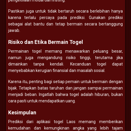
pengelolaan modal dan insting.
Pastikan juga untuk tidak bertaruh secara berlebihan hanya
karena terlalu percaya pada prediksi. Gunakan prediksi
sebagai alat bantu dan tetap bermain secara bertanggung
jawab.
Risiko dan Etika Bermain Togel
Permainan togel memang menawarkan peluang besar,
namun juga mengandung risiko tinggi, terutama jika
dimainkan tanpa kendali. Kecanduan togel dapat
menyebabkan kerugian finansial dan masalah sosial.
Karena itu, penting bagi setiap pemain untuk bermain dengan
bijak. Tetapkan batas taruhan dan jangan sampai permainan
menjadi beban. Ingatlah bahwa togel adalah hiburan, bukan
cara pasti untuk mendapatkan uang.
Kesimpulan
Prediksi dari aplikasi togel Laos memang memberikan
kemudahan dan kemungkinan angka yang lebih tajam