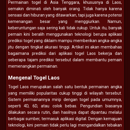
Permainan togel di Asia Tenggara, khususnya di Laos,
semakin diminati oleh banyak orang. Tidak hanya karena
sensasi dan hiburan yang ditawarkan, tapi juga karena potensi
kemenangan besar yang menggiurkan. Namun,
keberuntungan saja sering kali tidak cukup. Untuk itu, banyak
pemain kini beralih menggunakan teknologi berupa aplikasi
prediksi togel yang diklaim mampu memberikan angka-angka
jitu dengan tingkat akurasi tinggi. Artikel ini akan membahas
bagaimana prediksi dari aplikasi togel Laos bekerja dan
seberapa tajam prediksi tersebut dalam membantu pemain
memenangkan permainan.
Mengenal Togel Laos
Togel Laos merupakan salah satu bentuk permainan angka
yang memiliki popularitas cukup tinggi di wilayah tersebut.
Sistem permainannya mirip dengan togel pada umumnya,
seperti 4D, 6D, atau colok bebas. Pengundian biasanya
dilakukan secara rutin, dan hasilnya dapat dipantau melalui
berbagai sumber, termasuk aplikasi digital. Dengan kemajuan
teknologi, kini pemain tidak perlu lagi mengandalkan tebakan