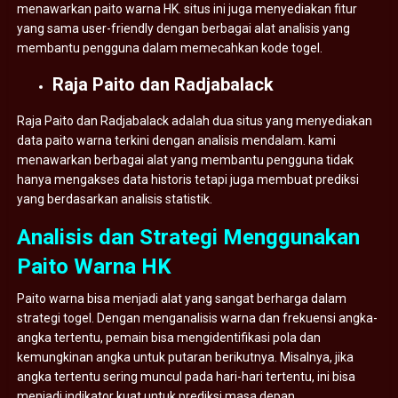
menawarkan paito warna HK. situs ini juga menyediakan fitur
yang sama user-friendly dengan berbagai alat analisis yang
membantu pengguna dalam memecahkan kode togel.
Raja Paito dan Radjabalack
Raja Paito dan Radjabalack adalah dua situs yang menyediakan
data paito warna terkini dengan analisis mendalam. kami
menawarkan berbagai alat yang membantu pengguna tidak
hanya mengakses data historis tetapi juga membuat prediksi
yang berdasarkan analisis statistik.
Analisis dan Strategi Menggunakan
Paito Warna HK
Paito warna bisa menjadi alat yang sangat berharga dalam
strategi togel. Dengan menganalisis warna dan frekuensi angka-
angka tertentu, pemain bisa mengidentifikasi pola dan
kemungkinan angka untuk putaran berikutnya. Misalnya, jika
angka tertentu sering muncul pada hari-hari tertentu, ini bisa
menjadi indikator kuat untuk prediksi masa depan.