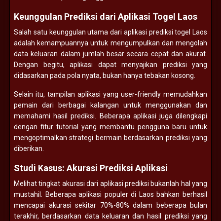
Keunggulan Prediksi dari Aplikasi Togel Laos
Salah satu keunggulan utama dari aplikasi prediksi togel Laos
adalah kemampuannya untuk mengumpulkan dan mengolah
data keluaran dalam jumlah besar secara cepat dan akurat.
Dengan begitu, aplikasi dapat menyajikan prediksi yang
didasarkan pada pola nyata, bukan hanya tebakan kosong.
Selain itu, tampilan aplikasi yang user-friendly memudahkan
pemain dari berbagai kalangan untuk menggunakan dan
memahami hasil prediksi. Beberapa aplikasi juga dilengkapi
dengan fitur tutorial yang membantu pengguna baru untuk
mengoptimalkan strategi bermain berdasarkan prediksi yang
diberikan.
Studi Kasus: Akurasi Prediksi Aplikasi
Melihat tingkat akurasi dari aplikasi prediksi bukanlah hal yang
mustahil. Beberapa aplikasi populer di Laos bahkan berhasil
mencapai akurasi sekitar 70%-80% dalam beberapa bulan
terakhir, berdasarkan data keluaran dan hasil prediksi yang