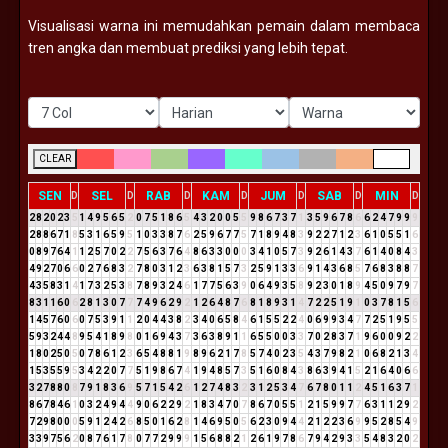
Visualisasi warna ini memudahkan pemain dalam membaca
tren angka dan membuat prediksi yang lebih tepat.
CLEAR
SEN
SEL
RAB
KAM
JUM
SAB
MIN
D
D
D
D
D
D
D
2
8
2
0
2
3
5
1
4
9
5
6
5
2
0
7
5
1
8
6
5
4
3
2
0
0
5
5
9
8
6
7
3
7
1
3
5
9
6
7
8
6
6
2
4
7
9
9
9
2
8
8
6
7
1
8
5
3
1
6
5
9
5
1
0
3
3
8
7
6
2
5
9
6
7
7
5
7
1
8
9
4
8
3
9
2
2
7
1
2
3
6
1
0
5
5
1
6
0
8
9
7
6
4
1
1
2
5
7
0
2
2
7
5
6
3
7
6
4
8
6
3
3
0
0
0
3
4
1
0
5
7
3
9
2
6
1
4
3
7
6
1
4
0
8
4
3
4
9
2
7
0
6
6
0
2
7
6
8
3
2
7
8
0
3
1
2
3
6
3
8
1
5
7
3
2
5
9
1
3
3
6
9
1
4
3
6
8
5
7
6
8
3
8
8
7
4
3
5
8
3
1
4
1
7
3
2
5
3
8
7
8
9
3
2
4
6
1
7
7
5
6
3
9
0
6
4
9
3
5
8
9
2
3
0
1
8
9
4
5
0
9
7
9
7
8
3
1
1
6
0
6
2
8
1
3
0
7
7
7
4
9
6
2
9
2
1
2
6
4
8
7
6
8
1
8
9
3
1
4
7
2
2
5
1
9
1
0
3
7
8
1
5
6
1
4
5
7
6
0
6
0
7
5
3
9
1
1
2
0
4
4
3
8
2
3
4
0
6
5
8
4
6
1
5
5
2
2
4
0
6
9
9
3
4
7
7
2
5
1
9
5
5
5
9
3
2
4
4
8
9
5
4
1
8
9
8
0
1
6
9
4
3
7
3
6
3
8
9
1
1
6
5
5
0
0
3
3
7
0
2
8
3
7
1
9
6
0
0
9
2
2
1
8
0
2
5
0
5
0
7
8
6
1
2
3
6
5
4
8
8
1
9
8
9
6
2
1
7
8
5
7
4
0
2
3
5
4
3
7
9
8
2
1
0
6
8
2
1
3
4
1
5
3
5
5
9
5
3
4
2
2
0
7
7
5
1
9
8
6
7
4
1
9
4
8
5
7
3
5
1
6
0
8
4
3
8
6
3
9
4
1
5
2
1
6
4
0
6
6
3
2
7
8
8
0
8
7
9
1
8
3
6
9
5
7
1
5
4
2
6
1
2
7
4
8
3
2
3
1
2
5
3
4
7
6
7
8
0
1
1
2
4
5
1
6
3
7
1
8
6
7
8
4
6
1
0
3
2
4
9
4
4
9
0
6
2
2
9
2
1
8
3
4
7
0
7
8
6
7
0
5
5
1
2
1
5
9
9
7
7
6
3
1
1
2
9
2
7
2
9
8
0
0
0
5
9
1
2
4
2
6
8
5
0
1
6
2
8
1
4
6
9
5
0
5
6
2
3
0
9
4
4
2
1
2
2
3
6
9
9
5
2
8
5
4
9
3
3
9
7
5
6
2
0
8
7
6
1
7
8
0
7
7
2
9
9
9
1
5
6
8
8
2
1
2
6
1
9
7
8
6
7
9
4
2
9
3
3
5
4
8
3
2
0
2