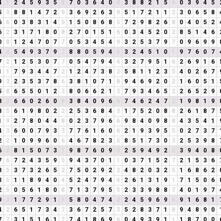
4
1
2
4
5
9
3
5
8
7
0
3
6
4
0
4
3
8
8
2
1
5
6
0
3
9
4
5
5
3
8
8
1
4
7
2
9
3
6
9
2
6
3
9
5
1
7
2
1
1
2
3
0
6
5
8
6
6
0
3
8
3
1
4
5
1
5
0
8
6
8
5
7
2
9
8
2
6
8
0
4
0
5
2
6
2
3
1
7
1
8
0
8
2
7
0
1
5
1
6
0
3
4
5
2
0
2
8
5
1
4
6
0
8
1
2
4
7
0
7
7
0
5
3
4
5
4
9
3
2
5
3
7
9
7
0
9
6
9
9
4
4
5
4
9
3
7
9
7
8
8
0
5
9
4
4
3
2
4
5
1
0
1
9
7
6
0
7
7
2
1
2
5
3
0
7
7
0
5
4
7
9
4
4
3
2
7
9
5
1
6
2
6
9
1
6
1
1
7
9
3
4
4
7
2
1
2
4
7
3
8
2
5
8
1
1
2
3
5
4
0
2
6
7
9
3
2
3
5
3
7
8
6
3
8
1
0
7
1
8
9
4
6
9
2
0
2
1
6
0
5
1
5
8
6
5
5
0
1
2
3
8
0
6
6
2
1
3
7
9
3
4
6
5
2
2
6
5
2
9
8
3
6
6
0
2
6
0
6
3
8
4
0
9
6
6
7
4
6
2
4
7
2
1
9
8
1
9
8
5
6
1
9
8
0
2
2
2
5
3
6
8
4
3
1
7
5
2
0
8
8
2
6
1
8
7
1
9
2
7
8
0
4
4
8
0
2
3
7
9
6
6
9
8
4
0
9
8
8
4
3
5
4
1
4
3
6
0
0
7
9
3
3
7
7
6
1
6
0
6
2
1
9
3
9
5
5
0
2
7
3
7
2
2
1
0
9
9
6
0
6
4
6
7
8
2
3
5
8
5
1
7
3
0
3
2
5
3
9
8
6
2
8
1
5
0
7
3
1
9
8
7
6
0
9
9
2
5
9
4
9
2
2
3
9
4
0
8
7
6
7
2
4
3
5
9
5
9
4
3
7
0
1
1
0
3
7
1
5
2
7
2
1
5
3
6
8
5
3
7
3
2
6
5
2
7
5
0
2
9
2
2
4
8
2
0
3
2
5
1
6
8
6
2
3
5
1
1
8
9
4
0
4
5
2
4
7
9
4
4
2
6
1
3
1
9
1
7
1
5
0
6
2
5
0
5
6
1
8
0
8
7
1
3
7
9
5
5
2
3
3
9
8
8
7
4
0
1
9
7
9
3
1
7
7
2
9
1
1
5
8
0
4
7
4
2
2
4
5
9
6
9
6
9
1
6
8
1
4
2
6
5
1
7
3
4
7
3
6
7
2
5
7
3
5
2
8
3
7
1
8
9
4
8
9
0
7
7
3
1
5
1
6
1
7
7
4
1
8
6
9
6
0
4
9
3
9
1
1
1
8
7
0
0