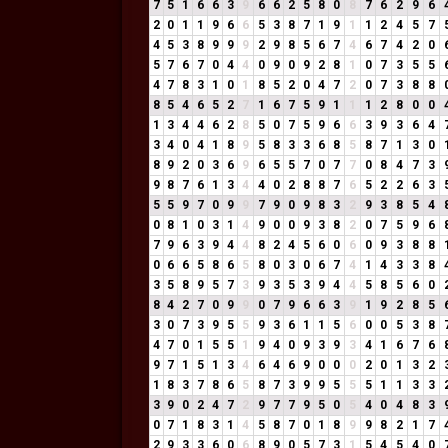
7
5
1
6
6
3
9
6
6
2
5
8
0
8
7
6
2
9
6
2
0
1
1
9
6
6
5
3
8
7
1
9
1
1
2
4
5
7
4
5
3
8
9
9
9
2
9
8
5
6
7
4
6
7
4
2
0
5
7
6
7
0
4
4
0
9
0
9
2
8
1
0
7
3
5
5
4
7
8
3
1
0
1
8
5
2
0
4
7
2
0
7
3
8
8
8
5
4
6
5
2
7
1
6
7
5
9
1
1
1
2
8
0
0
1
3
4
4
6
2
8
5
0
7
5
9
6
6
3
9
3
6
4
3
4
0
4
1
8
9
5
8
3
3
6
8
5
8
7
1
3
0
8
9
2
0
3
6
9
6
5
5
7
0
7
7
0
8
4
7
3
9
8
7
6
1
3
4
4
0
2
8
8
7
6
5
2
2
6
3
5
5
9
7
0
9
9
7
9
0
9
8
3
2
9
3
8
5
4
0
8
1
0
3
1
4
9
0
0
9
3
8
2
0
7
5
9
6
7
9
6
3
9
4
4
8
2
4
5
6
0
6
0
9
3
8
8
0
6
6
5
8
6
5
8
0
3
0
6
7
4
1
4
3
3
8
3
5
8
9
5
7
3
9
3
5
3
9
4
4
5
8
5
6
0
8
4
2
7
0
9
9
0
7
9
6
6
3
9
1
9
2
8
5
3
0
7
3
9
5
5
9
3
6
1
1
5
6
0
0
5
3
8
4
7
0
1
5
5
1
9
4
0
9
3
9
3
4
1
6
7
6
9
7
1
5
1
3
4
6
4
6
9
0
0
0
2
0
1
3
2
1
8
3
7
8
6
5
8
7
3
9
9
5
5
5
1
1
3
3
3
9
0
2
4
7
2
9
7
7
9
5
0
5
4
0
4
8
3
0
7
1
8
3
1
4
5
8
7
0
1
8
9
9
8
2
1
7
2
9
3
3
6
0
6
8
9
0
5
7
3
1
5
4
5
4
0