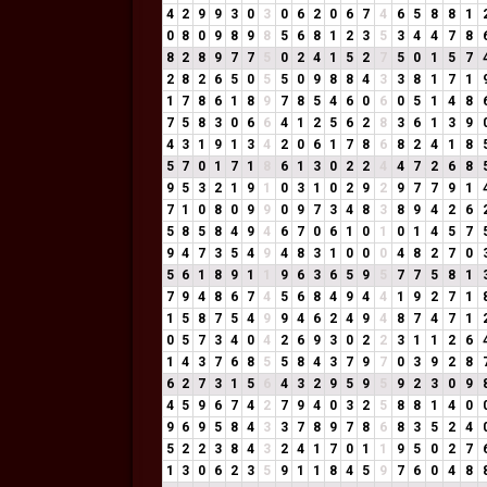
4
2
9
9
3
0
3
0
6
2
0
6
7
4
6
5
8
8
1
0
8
0
9
8
9
8
5
6
8
1
2
3
5
3
4
4
7
8
8
2
8
9
7
7
5
0
2
4
1
5
2
7
5
0
1
5
7
2
8
2
6
5
0
5
5
0
9
8
8
4
3
3
8
1
7
1
1
7
8
6
1
8
9
7
8
5
4
6
0
6
0
5
1
4
8
7
5
8
3
0
6
6
4
1
2
5
6
2
8
3
6
1
3
9
4
3
1
9
1
3
4
2
0
6
1
7
8
6
8
2
4
1
8
5
7
0
1
7
1
8
6
1
3
0
2
2
4
4
7
2
6
8
9
5
3
2
1
9
1
0
3
1
0
2
9
2
9
7
7
9
1
7
1
0
8
0
9
9
0
9
7
3
4
8
3
8
9
4
2
6
5
8
5
8
4
9
4
6
7
0
6
1
0
1
0
1
4
5
7
9
4
7
3
5
4
9
4
8
3
1
0
0
0
4
8
2
7
0
5
6
1
8
9
1
1
9
6
3
6
5
9
5
7
7
5
8
1
7
9
4
8
6
7
4
5
6
8
4
9
4
4
1
9
2
7
1
1
5
8
7
5
4
9
9
4
6
2
4
9
4
8
7
4
7
1
0
5
7
3
4
0
4
2
6
9
3
0
2
2
3
1
1
2
6
1
4
3
7
6
8
5
5
8
4
3
7
9
7
0
3
9
2
8
6
2
7
3
1
5
6
4
3
2
9
5
9
5
9
2
3
0
9
4
5
9
6
7
4
2
7
9
4
0
3
2
5
8
8
1
4
0
9
6
9
5
8
4
3
3
7
8
9
7
8
6
8
3
5
2
4
5
2
2
3
8
4
3
2
4
1
7
0
1
1
9
5
0
2
7
1
3
0
6
2
3
5
9
1
1
8
4
5
9
7
6
0
4
8