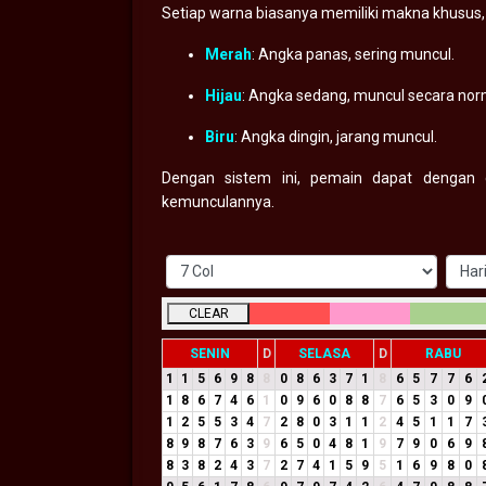
Setiap warna biasanya memiliki makna khusus, 
Merah
: Angka panas, sering muncul.
Hijau
: Angka sedang, muncul secara nor
Biru
: Angka dingin, jarang muncul.
Dengan sistem ini, pemain dapat dengan c
kemunculannya.
CLEAR
SENIN
D
SELASA
D
RABU
1
1
5
6
9
8
8
0
8
6
3
7
1
8
6
5
7
7
6
1
8
6
7
4
6
1
0
9
6
0
8
8
7
6
5
3
0
9
1
2
5
5
3
4
7
2
8
0
3
1
1
2
4
5
1
1
7
8
9
8
7
6
3
9
6
5
0
4
8
1
9
7
9
0
6
9
8
3
8
2
4
3
7
2
7
4
1
5
9
5
1
6
9
8
0