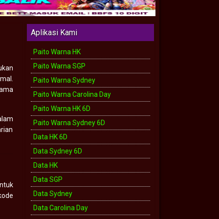
Aplikasi Kami
Paito Warna HK
Paito Warna SGP
ukan
mal.
Paito Warna Sydney
tama
Paito Warna Carolina Day
Paito Warna HK 6D
alam
Paito Warna Sydney 6D
rian
Data HK 6D
Data Sydney 6D
Data HK
Data SGP
ntuk
Data Sydney
kode
Data Carolina Day