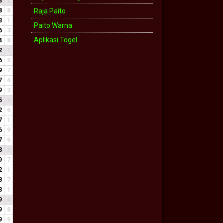
3
2
8
8
Raja Paito
3
1
Paito Warna
6
3
Aplikasi Togel
4
8
2
1
6
5
9
7
7
4
9
3
5
3
2
6
7
1
6
9
7
6
3
3
9
7
2
1
8
7
3
1
9
4
9
8
9
9