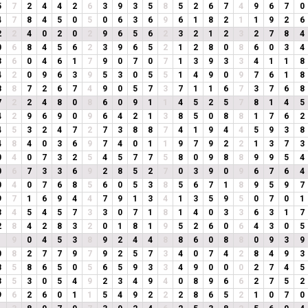
5
7
2
4
4
2
6
3
9
3
5
8
5
2
6
7
4
9
6
7
0
4
7
8
4
5
0
5
0
6
3
6
9
6
1
8
2
1
1
9
2
6
2
2
4
0
2
0
2
9
6
5
6
2
3
2
1
2
3
2
7
8
4
0
6
8
4
5
6
2
3
9
6
5
2
1
2
8
0
8
6
0
3
4
3
6
0
4
6
1
7
9
0
7
0
7
1
3
9
3
3
4
1
1
8
4
2
0
9
6
3
9
5
3
0
5
5
1
4
9
0
9
7
6
1
8
8
8
7
2
6
7
4
9
0
5
7
3
7
1
1
6
7
3
7
6
8
7
2
2
4
8
0
8
6
0
9
1
1
4
5
2
5
7
8
1
4
5
4
2
9
6
9
0
9
6
4
2
1
3
8
5
0
8
8
1
7
6
2
4
5
3
2
4
7
2
7
3
8
8
7
4
1
9
4
4
5
9
3
8
4
8
4
0
3
6
9
7
4
0
1
1
9
7
9
2
2
1
3
7
3
0
4
0
7
3
2
5
4
5
7
7
5
8
0
9
8
8
9
9
5
4
0
6
7
3
3
6
9
2
8
5
2
7
0
3
9
0
9
6
7
6
4
0
4
0
7
6
8
5
6
0
5
3
8
5
6
7
1
8
9
5
9
7
9
7
1
6
9
4
4
7
9
1
3
4
1
3
5
9
5
0
7
0
1
3
4
5
4
5
7
3
3
0
7
1
8
1
4
0
3
3
6
3
1
7
2
8
4
2
8
3
2
0
1
8
1
9
5
2
6
0
6
4
3
0
5
1
9
0
4
5
3
8
9
2
4
4
8
8
6
0
8
8
0
9
3
9
0
8
2
7
7
9
7
9
2
5
7
3
4
0
7
4
2
8
4
9
3
8
5
8
6
5
0
5
6
5
9
3
3
4
9
0
0
0
2
7
4
5
3
5
3
0
5
4
9
2
3
4
9
4
0
8
9
6
6
2
7
5
2
9
6
2
6
0
1
1
5
4
9
2
2
2
8
6
5
2
1
0
7
0