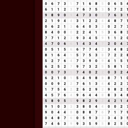
0
6
7
3
1
7
1
6
8
5
0
6
5
6
1
1
2
3
7
6
7
5
3
5
7
2
9
8
9
0
9
4
7
3
0
3
7
6
3
2
1
9
4
4
3
1
2
2
4
4
8
7
0
6
2
1
3
6
4
0
3
3
0
2
7
8
4
0
0
0
2
2
4
1
5
3
6
8
7
7
1
2
3
9
3
4
5
9
1
1
2
4
7
0
6
6
1
4
3
4
7
2
0
4
0
5
1
5
6
6
7
7
4
2
3
4
8
8
1
6
4
1
5
7
5
3
8
7
2
2
5
2
7
6
4
7
3
9
0
9
4
1
5
6
2
5
2
7
9
7
3
2
5
5
8
1
0
0
7
3
1
7
4
0
2
2
0
3
2
6
2
1
0
1
5
4
9
8
8
8
7
1
0
0
9
2
2
7
6
1
3
4
4
2
2
1
7
5
6
2
2
6
2
9
2
9
8
2
4
5
7
6
4
9
6
4
4
8
8
3
4
5
8
9
5
5
9
8
2
9
2
4
2
1
9
1
0
3
3
3
8
0
4
4
0
0
2
9
0
4
4
8
0
8
8
7
6
7
1
7
0
4
8
7
6
0
5
9
3
3
3
4
3
7
4
6
3
9
9
3
5
9
5
8
2
5