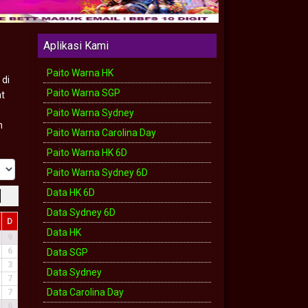
Aplikasi Kami
Paito Warna HK
 di
Paito Warna SGP
at
Paito Warna Sydney
n
Paito Warna Carolina Day
Paito Warna HK 6D
Paito Warna Sydney 6D
Data HK 6D
Data Sydney 6D
D
Data HK
9
6
Data SGP
3
Data Sydney
7
Data Carolina Day
7
6