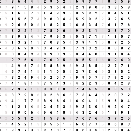
2
7
8
6
4
4
8
2
9
6
2
8
6
9
3
7
1
0
5
5
9
9
7
9
1
5
8
4
5
3
6
4
1
2
1
9
0
9
3
3
5
8
7
5
1
6
3
7
1
1
4
9
9
9
8
9
9
2
2
0
4
5
1
0
7
1
5
6
7
4
9
8
0
4
4
5
9
0
2
2
3
2
6
5
2
9
9
6
8
0
8
1
8
2
5
7
6
8
3
4
7
6
1
7
6
0
7
8
2
2
1
3
7
8
9
6
6
9
2
3
1
4
3
3
7
0
8
8
3
9
3
4
7
7
9
9
3
3
0
3
7
1
8
1
1
0
7
0
5
1
3
2
1
3
7
0
8
5
4
3
9
4
1
5
8
7
2
6
6
4
0
6
9
0
9
3
4
9
3
3
7
1
3
2
5
8
0
8
2
8
8
3
8
4
9
4
8
9
0
9
9
8
4
4
8
3
9
1
8
4
1
1
9
7
6
6
3
7
0
0
5
5
8
5
5
1
6
0
9
4
0
1
1
4
9
6
7
4
5
8
8
9
8
9
3
8
5
4
2
7
7
1
1
4
5
7
4
1
5
1
1
0
5
5
2
7
3
6
9
3
3
5
2
1
7
3
2
4
9
4
5
2
0
7
7
9
9
5
7
3
7
9
2
5
5
7
4
1
8
1
9
7
5
4
3
7
4
2
2
3
5
0
4
2
8
9
6
2
9
7
1
8
8
3
0
0
0
7
4
4
5
9
8
8
5
3
5
5
3
7
9
8
8
0
2
8
6
5
7
3
4
4
8
2
0
7
2
3
9
4
1
7
7
5
8
9
6
4
1
6
0
4
1
5
9
6
0
4
7
1
1
2
1
4
5
2
4
5
3
8
9
2
3
0
3
9
2
4
7
4
5
8
9
0
6
6
9
6
4
8
3
4
3
2
4
6
1
8
9
1
3
2
6
5
1
2
3
1
5
3
6
9
7
6
7
6
4
3
7
2
5
7
7
4
5
2
1
3
0
5
6
1
7
6
0
7
7
5
0
6
8
3
8
7
9
9
7
3
1
9
7
8
7
6
0
6
3
5
8
2
9
8
4