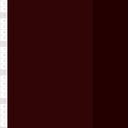
5
3
4
4
2
6
3
1
7
6
2
6
2
3
6
1
7
3
8
9
1
2