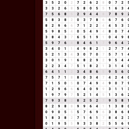
3
5
2
0
2
7
2
6
2
8
0
7
2
3
3
2
6
8
5
8
0
5
5
1
6
3
7
5
6
8
5
2
9
4
4
8
7
8
9
5
8
3
8
2
0
3
7
8
6
6
7
6
8
2
9
6
6
7
1
2
2
4
4
5
3
5
9
8
5
4
0
5
4
9
4
8
0
7
3
8
4
3
7
6
5
1
9
1
0
4
9
5
9
7
6
4
8
4
6
1
7
9
6
4
3
4
0
1
1
4
9
8
2
1
2
7
7
5
2
1
3
4
3
0
7
0
7
5
7
1
3
0
1
9
1
6
8
2
9
2
9
5
4
2
2
3
4
7
5
1
8
2
1
3
1
4
6
4
1
1
2
3
4
8
6
5
9
5
6
7
5
7
1
8
8
0
3
4
7
4
2
4
7
1
5
0
5
0
7
4
9
4
9
0
7
1
2
9
6
6
6
4
0
9
9
3
1
1
1
9
7
9
7
5
2
1
4
5
1
3
6
7
9
3
8
2
8
2
5
2
7
9
5
8
8
2
9
8
8
9
9
6
4
1
1
3
8
0
9
0
5
5
5
7
6
9
6
3
8
6
1
8
3
8
2
7
1
6
1
7
8
4
2
0
1
9
5
5
9
3
3
8
2
5
5
6