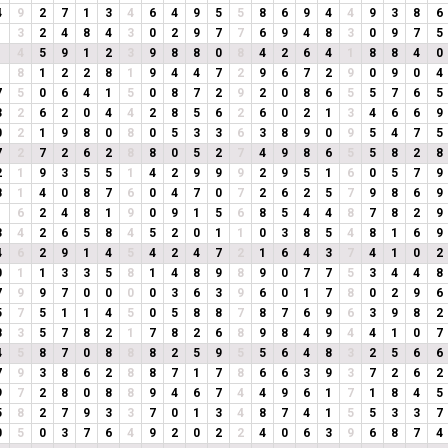
4
9
2
7
1
3
4
6
4
9
5
5
8
6
9
4
4
9
3
8
6
1
3
2
4
8
4
3
0
2
9
7
7
6
9
4
8
3
0
9
7
5
1
4
5
9
1
2
3
9
8
8
0
8
4
2
6
4
1
8
8
4
0
1
8
1
2
2
8
1
9
4
4
7
2
9
6
7
2
9
0
9
0
4
7
5
0
6
4
1
5
0
8
7
2
9
2
0
8
6
5
5
7
6
5
3
2
6
2
0
4
4
2
8
5
6
2
6
0
2
1
3
4
6
6
9
0
2
1
9
8
0
8
0
5
3
3
6
3
8
9
0
9
5
4
7
5
7
2
7
2
6
2
8
8
0
5
2
7
4
9
8
6
5
5
8
2
8
2
1
9
3
5
5
1
4
2
9
9
9
2
9
5
1
6
0
5
7
9
8
1
4
0
8
7
6
0
4
7
0
7
2
6
2
5
7
9
8
6
9
1
6
2
4
8
1
9
0
9
1
5
6
8
5
4
4
8
7
8
2
9
3
4
2
6
5
8
4
5
2
0
1
1
0
3
8
5
4
8
1
6
9
4
6
2
9
1
4
5
4
2
4
7
2
1
6
4
3
7
4
1
0
2
0
1
1
3
3
5
8
1
4
8
9
8
9
0
7
7
5
3
4
4
8
7
9
9
7
0
0
0
0
3
6
3
9
6
0
1
7
8
0
2
9
6
5
7
5
1
1
4
5
0
5
8
8
7
8
7
6
9
6
3
9
8
2
8
3
5
7
8
2
1
7
8
2
6
8
9
8
4
9
4
4
1
0
7
4
5
8
7
0
8
8
8
2
5
9
5
5
6
4
8
3
2
5
6
6
7
9
3
8
6
2
8
8
7
1
7
8
6
6
3
9
3
7
2
6
2
9
7
2
8
0
8
8
9
4
6
7
4
4
9
6
1
7
1
8
4
5
5
8
2
7
9
3
3
7
0
1
3
4
8
7
4
1
5
5
3
3
7
0
5
0
3
7
6
4
9
2
0
2
2
4
0
6
3
9
6
8
7
4